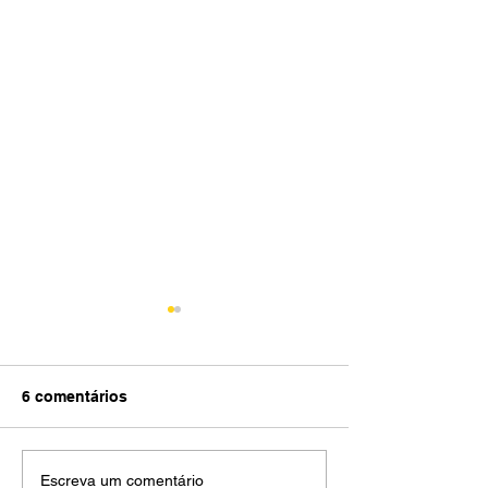
6 comentários
A cidade também tem
Café com raiz: 
Escreva um comentário