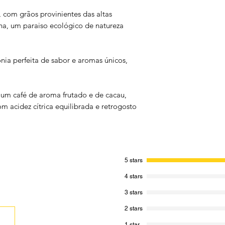
 com grãos provinientes das altas
a, um paraiso ecológico de natureza
 perfeita de sabor e aromas únicos,
um café de aroma frutado e de cacau,
 acidez cítrica equilibrada e retrogosto
5 stars
4 stars
3 stars
2 stars
1 star