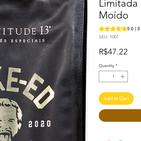
Limitada 
Moído
Rating is 5.0 out o
5.0 | 3
SKU: 1001
Pri
R$47.22
Quantity
*
Add to Cart