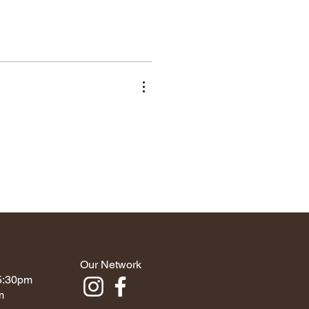
Our Network
 5:30pm
m