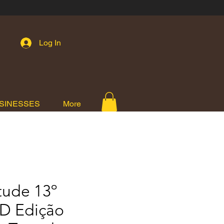
Log In
SINESSES
More
tude 13º
D Edição