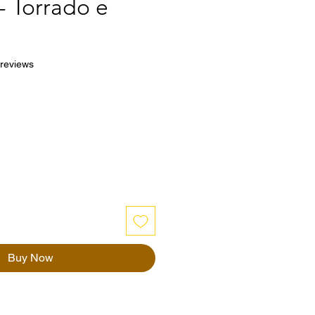
- Torrado e
f five stars based on 3 reviews
 reviews
ce
Buy Now