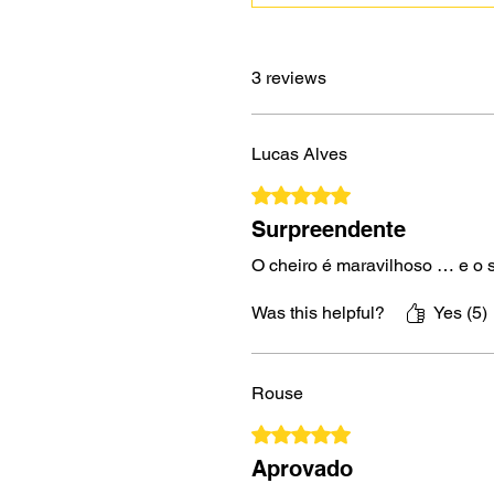
3 reviews
Lucas Alves
Rated 5 out of 5 stars.
Surpreendente
O cheiro é maravilhoso … e o s
Was this helpful?
Yes (5)
Rouse
Rated 5 out of 5 stars.
Aprovado