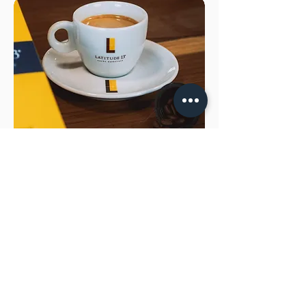
Beber um café especial é viver uma
experiência sensorial.
É provar uma bebida nobre, com uma
complexidade de aromas e sabores que
equilibram a doçura e a acidez com muita
harmonia.
Latitude 13 Cafés Especiais vem direto
das suas fazendas produtoras de grãos
especiais, passando por processos