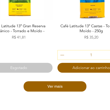
Visualização rápida
Visualização rápida
 Latitude 13° Gran Reserva
Café Latitude 13° Castas - T
ânico - Torrado e Moído -
Moído - 250g
Preço
Preço
R$ 41,81
R$ 35,20
Esgotado
Adicionar ao carrinh
Ver mais