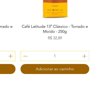
Visualização rápida
orrado e
Café Latitude 13° Clássico - Torrado e
Moído - 250g
Preço
R$ 32,89
o
Adicionar ao carrinho