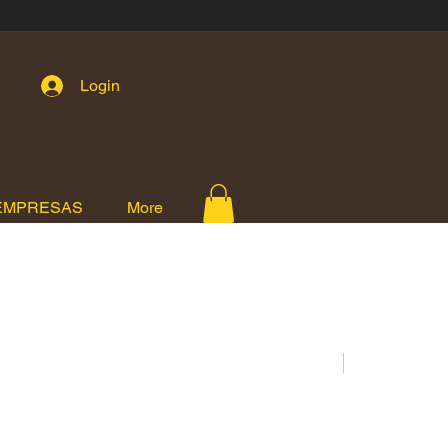
Login
EMPRESAS
More
STOKE-ED