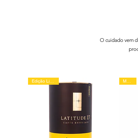
O cuidado vem d
prod
Edição Limitada
Moídos