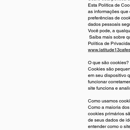
Esta Política de Co
as informações que 
preferências de co
dados pessoais segu
Você pode, a qualqu
Saiba mais sobre q
Política de Privacid
www.latitude13cafes
O que são cookies?
Cookies são pequen
em seu dispositivo 
funcionar corretame
site funciona e anal
Como usamos cook
Como a maioria dos s
cookies primários s
de seus dados de id
entender como o sit