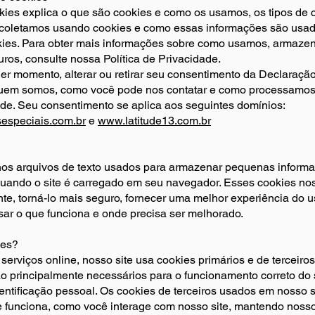
okies explica o que são cookies e como os usamos, os tipos de 
coletamos usando cookies e como essas informações são usad
okies. Para obter mais informações sobre como usamos, arma
ros, consulte nossa Política de Privacidade.
er momento, alterar ou retirar seu consentimento da Declaraçã
uem somos, como você pode nos contatar e como processamo
ade. Seu consentimento se aplica aos seguintes domínios:
especiais.com.br
e
www.latitude13.com.br
os arquivos de texto usados para armazenar pequenas inform
quando o site é carregado em seu navegador. Esses cookies nos
nte, torná-lo mais seguro, fornecer uma melhor experiência do 
isar o que funciona e onde precisa ser melhorado.
ies?
erviços online, nosso site usa cookies primários e de terceiros
ão principalmente necessários para o funcionamento correto do
entificação pessoal. Os cookies de terceiros usados em nosso s
e funciona, como você interage com nosso site, mantendo nosso