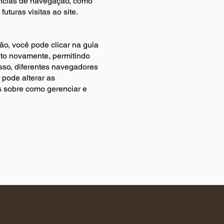
ências de navegação, como
uturas visitas ao site.
o, você pode clicar na guia
ento novamente, permitindo
isso, diferentes navegadores
 pode alterar as
s sobre como gerenciar e