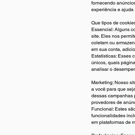
fornecendo anúncios
experiência e ajuda 
Que tipos de cooki
Essencial: Alguns c
site. Eles nos perm
coletam ou armazen
em sua conta, adici
Estatísticas: Esses
únicos, quais página
analisar o desempen
Marketing: Nosso si
a você para que sej
dessas campanhas p
provedores de anúnc
Funcional: Estes sã
funcionalidades inc
em plataformas de mí