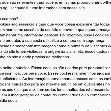
 que são relevantes para você e, em suma, proporcionando-lh
a agilizar suas futuras interações com nosso site.
es usamos?
ookies são essenciais para que você possa experimentar todas
item manter as sessões do usuário e prevenir quaisquer ameaça
am nenhuma informação pessoal. Por exemplo, esses cookies p
one produtos à sua cesta e finalize a compra com segurança.
 cookies armazenam informações como o número de visitantes do 
s do site foram visitadas, a origem da visita, etc. Esses dados
ho do site e onde precisa de melhorias.
te exibe anúncios. Esses cookies são usados para personaliza
am significativos para você. Esses cookies também nos ajudam
ublicitárias. As informações armazenadas nesses cookies ta
ios terceirizados para mostrar-lhe anúncios em outros sites n
o os cookies que auxiliam certas funcionalidades não essenciai
luem a incorporação de conteúdo como vídeos ou o compartilha
dia social.