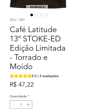
SKU: 1001
Café Latitude
13º STOKE-ED
Edição Limitada
- Torrado e
Moído
A classificação é 5.0 de 5 estrelas com base em 3 avalia
5.0 | 3 avaliações
Preço
R$ 47,22
Quantidade
*