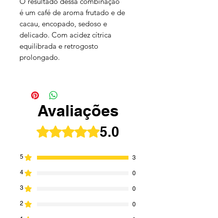
O resultado dessa combinação
é um café de aroma frutado e de
cacau, encopado, sedoso e
delicado. Com acidez cítrica
equilibrada e retrogosto
prolongado.
Avaliações
5.0
Rated 5 out of 5 stars.
5
3
4
0
3
0
2
0