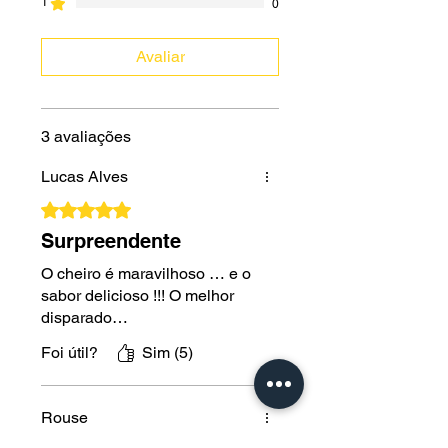
1
0
Avaliar
3 avaliações
Lucas Alves
Rated 5 out of 5 stars.
Surpreendente
O cheiro é maravilhoso … e o
sabor delicioso !!! O melhor
disparado…
Foi útil?
Sim (5)
Rouse