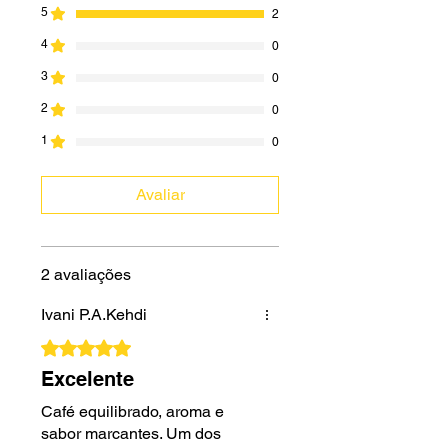
5
2
4
0
3
0
2
0
1
0
Avaliar
2 avaliações
Ivani P.A.Kehdi
Rated 5 out of 5 stars.
Excelente
Café equilibrado, aroma e
sabor marcantes. Um dos