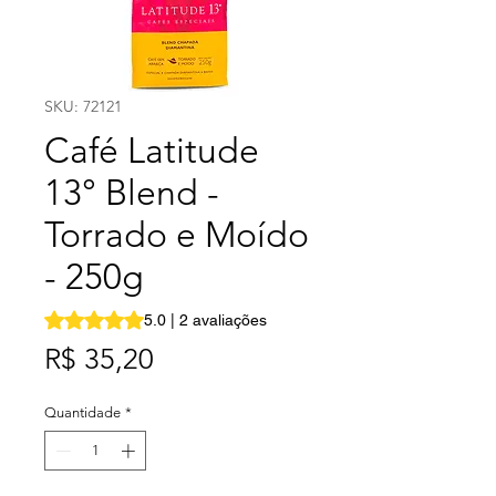
SKU: 72121
Café Latitude
13° Blend -
Torrado e Moído
- 250g
A classificação é 5.0 de 5 estrelas com base em 2 avalia
5.0 | 2 avaliações
Preço
R$ 35,20
Quantidade
*