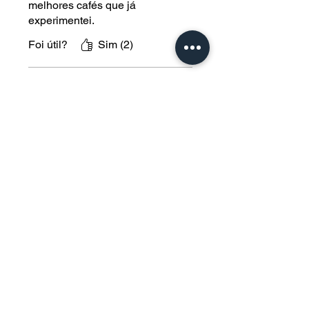
melhores cafés que já
experimentei.
Foi útil?
Sim (2)
Ana da Silva
Rated 5 out of 5 stars.
Excelente café
Eu amei esse café. Um dos
melhores cafés que já
experimentei. Comprei quando
fui a Chapada da Diamantina.
Foi útil?
Sim (1)