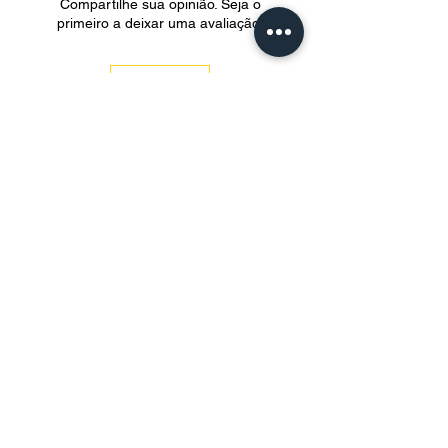
Compartilhe sua opinião. Seja o
primeiro a deixar uma avaliação.
Avaliar
O clima mágico da Chapada Diamantina-Ba. A
altitude ideal para o plantio. O café especial
que você merece.
Política de Privacidade
Política de Uso de Dados
Política de Entrega
Política de Pagamento
Política de Trocas
Política de Trocas Utensílios
Loja Online