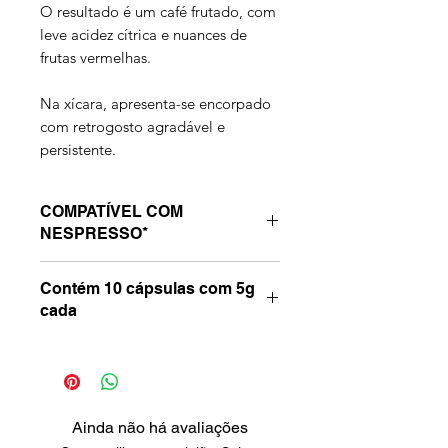
O resultado é um café frutado, com
leve acidez cítrica e nuances de
frutas vermelhas.
Na xícara, apresenta-se encorpado
com retrogosto agradável e
persistente.
COMPATÍVEL COM
NESPRESSO*
Indicada para as máquinas
Contém 10 cápsulas com 5g
compatíveis da linha Nespresso*:
cada
Essenza, Inissia, Pixie, “U”, Maestria
e Latissima.
*Nespresso é uma marca de
terceiros, sem qualquer vínculo com
a Latitude 13 Cafés Especiais.
Ainda não há avaliações