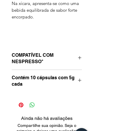
Na xícara, apresenta-se como uma
bebida equilibrada de sabor forte
encorpado.
COMPATÍVEL COM
NESPRESSO*
Indicada para as máquinas
Contém 10 cápsulas com 5g
compatíveis de da linha Nespresso*:
cada
Essenza, Inissia, Pixie, “U”, Maestria
e Latissima.
*Nespresso é uma marca de
terceiros, sem qualquer vínculo com
a Latitude 13º Cafés Especiais.
Ainda não há avaliações
Compartilhe sua opinião. Seja o