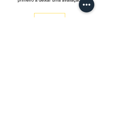
primeiro a deixar uma avaliação.
Avaliar
O clima mágico da Chapada Diamantina-Ba. A
altitude ideal para o plantio. O café especial
que você merece.
Política de Privacidade
Política de Uso de Dados
Política de Entrega
Política de Pagamento
Política de Trocas
Política de Trocas Utensílios
Loja Online
Cursos